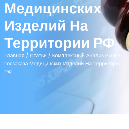
Медицинских
Изделий На
Территории РФ
Главная
/
Статьи
/
Комплексный Анализ Рынка
Госзаказа Медицинских Изделий На Территории
РФ